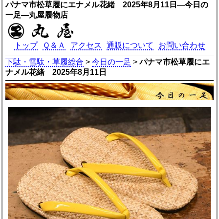
パナマ市松草履にエナメル花緒 2025年8月11日―今日の
一足―丸屋履物店
トップ
Ｑ＆Ａ
アクセス
通販について
お問い合わせ
下駄・雪駄・草履総合
>
今日の一足
>
パナマ市松草履にエ
ナメル花緒 2025年8月11日