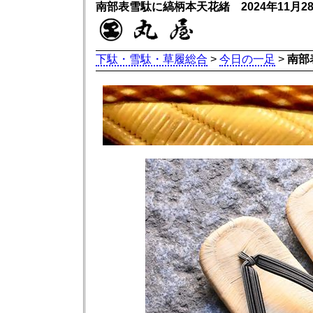
南部表雪駄に縞柄本天花緒 2024年11月
下駄・雪駄・草履総合
>
今日の一足
>
南部