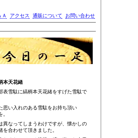
＆Ａ
アクセス
通販について
お問い合わせ
柄本天花緒
部表雪駄に縞柄本天花緒をすげた雪駄で
た思い入れのある雪駄をお持ち頂い
を。
は異なってしまうわけですが、懐かしの
緒を合わせて頂きました。