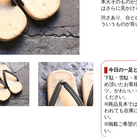
本天そのものが
はさらに見かけ
渋さあり、台と
ういうものが良
今日の一足
下駄・雪駄・
め頂いたお客
ツ。かわいい
ください。
※商品見本で
われても在庫
い。
※掲載ご希望
い。