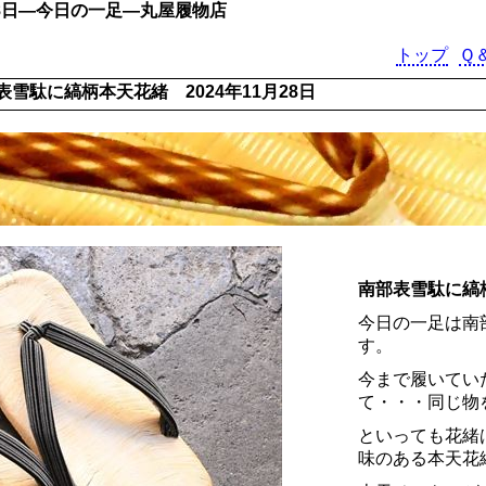
28日―今日の一足―丸屋履物店
トップ
Ｑ
表雪駄に縞柄本天花緒 2024年11月28日
南部表雪駄に縞
今日の一足は南
す。
今まで履いてい
て・・・同じ物
といっても花緒
味のある本天花