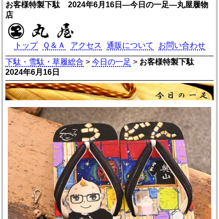
お客様特製下駄 2024年6月16日―今日の一足―丸屋履物
店
トップ
Ｑ＆Ａ
アクセス
通販について
お問い合わせ
下駄・雪駄・草履総合
>
今日の一足
>
お客様特製下駄
2024年6月16日