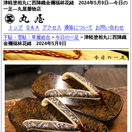
津軽塗相丸に西陣織金襴福林花緒 2024年5月9日―今日の
一足―丸屋履物店
トップ
Ｑ＆Ａ
アクセス
通販について
お問い合わせ
下駄・雪駄・草履総合
>
今日の一足
>
津軽塗相丸に西陣織
金襴福林花緒 2024年5月9日