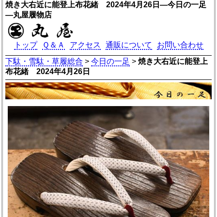
焼き大右近に能登上布花緒 2024年4月26日―今日の一足
―丸屋履物店
トップ
Ｑ＆Ａ
アクセス
通販について
お問い合わせ
下駄・雪駄・草履総合
>
今日の一足
>
焼き大右近に能登上
布花緒 2024年4月26日