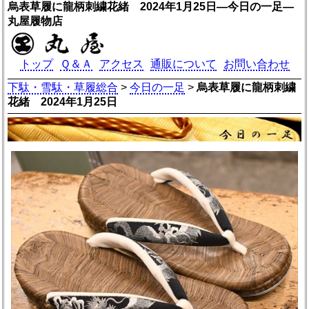
烏表草履に龍柄刺繍花緒 2024年1月25日―今日の一足―
丸屋履物店
トップ
Ｑ＆Ａ
アクセス
通販について
お問い合わせ
下駄・雪駄・草履総合
>
今日の一足
>
烏表草履に龍柄刺繍
花緒 2024年1月25日