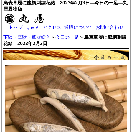
烏表草履に龍柄刺繍花緒 2023年2月3日―今日の一足―丸
屋履物店
トップ
Ｑ＆Ａ
アクセス
通販について
お問い合わせ
下駄・雪駄・草履総合
>
今日の一足
>
烏表草履に龍柄刺繍
花緒 2023年2月3日