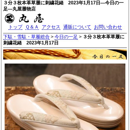
３分３枚本革草履に刺繍花緒 2023年1月17日―今日の一
足―丸屋履物店
トップ
Ｑ＆Ａ
アクセス
通販について
お問い合わせ
下駄・雪駄・草履総合
>
今日の一足
>
３分３枚本革草履に
刺繍花緒 2023年1月17日