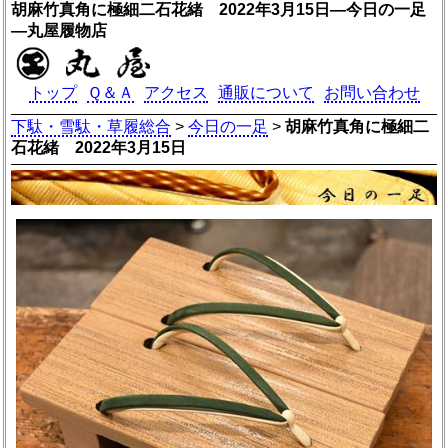
胡麻竹真角に極細二石花緒 2022年3月15日―今日の一足
―丸屋履物店
トップ
Ｑ＆Ａ
アクセス
通販について
お問い合わせ
下駄・雪駄・草履総合
>
今日の一足
>
胡麻竹真角に極細二
石花緒 2022年3月15日