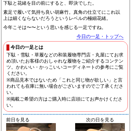
下駄と花緒を目の前にすると、即決でした。
素足で履いて気持ち良い胡麻竹。真角の仕立てにこれ以
上は細くならないだろうというレベルの極細花緒。
今年こそは〜〜という思いを感じる一足ですね。
今日の一足・トップへ
今日の一足とは
下駄・雪駄・草履などの和装履物専門店・丸屋にてお求
め頂いたお客様のおしゃれな履物をご紹介するコンテン
ツ。かわいい・かっこいいコーディネートの参考にご覧
ください。
※商品見本ではないため「これと同じ物が欲しい」と言
われても在庫に無い場合がございますのでご了承くださ
い。
※掲載ご希望の方はご購入時に店頭にてお声かけくださ
い。
前日を見る
次の日を見る