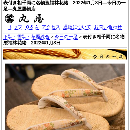
表付き相千両に名物裂福林花緒 2022年1月8日―今日の一
足―丸屋履物店
トップ
Ｑ＆Ａ
アクセス
通販について
お問い合わせ
下駄・雪駄・草履総合
>
今日の一足
>
表付き相千両に名物
裂福林花緒 2022年1月8日