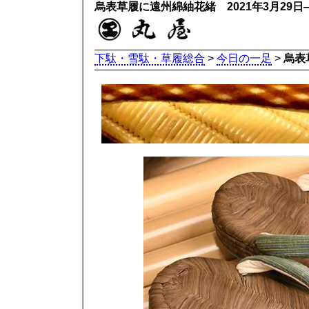
烏表草履に遠州綿紬花緒 2021年3月29
下駄・雪駄・草履総合
>
今日の一足
>
烏表