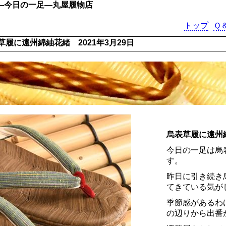
日―今日の一足―丸屋履物店
トップ
Ｑ
草履に遠州綿紬花緒 2021年3月29日
烏表草履に遠州
今日の一足は烏
す。
昨日に引き続き
てきている気が
季節感があるわ
の辺りから出番