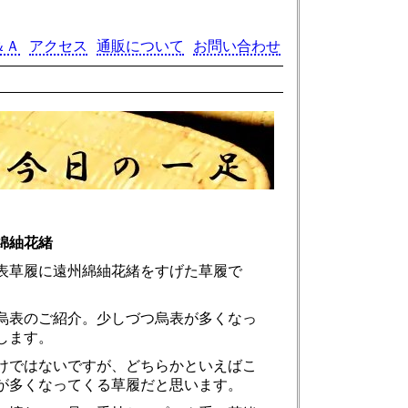
＆Ａ
アクセス
通販について
お問い合わせ
綿紬花緒
表草履に遠州綿紬花緒をすげた草履で
烏表のご紹介。少しづつ烏表が多くなっ
します。
けではないですが、どちらかといえばこ
が多くなってくる草履だと思います。