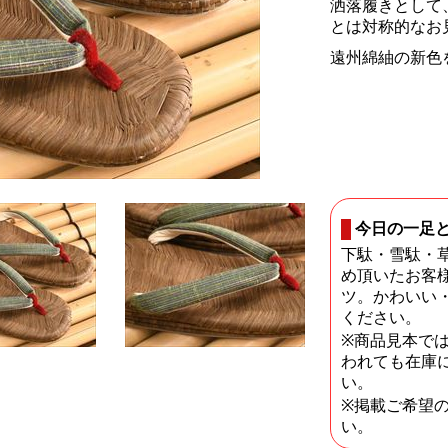
洒落履きとして
とは対称的なお
遠州綿紬の新色
今日の一足
下駄・雪駄・
め頂いたお客
ツ。かわいい
ください。
※商品見本で
われても在庫
い。
※掲載ご希望
い。