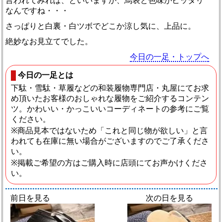
言われてみれば、といいますか、烏表と色味がピッタリ
なんですね・・・
さっぱりと白裏・白ツボでどこか涼し気に、上品に。
絶妙なお見立てでした。
今日の一足・トップへ
今日の一足とは
下駄・雪駄・草履などの和装履物専門店・丸屋にてお求
め頂いたお客様のおしゃれな履物をご紹介するコンテン
ツ。かわいい・かっこいいコーディネートの参考にご覧
ください。
※商品見本ではないため「これと同じ物が欲しい」と言
われても在庫に無い場合がございますのでご了承くださ
い。
※掲載ご希望の方はご購入時に店頭にてお声かけくださ
い。
前日を見る
次の日を見る