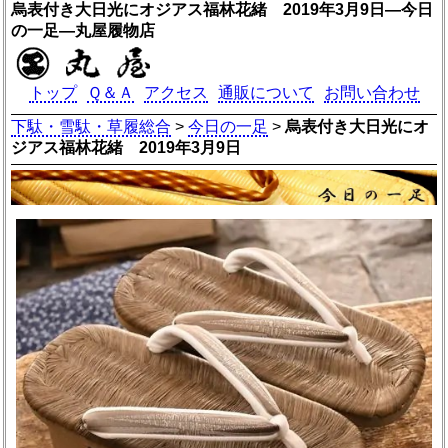
烏表付き大日光にオジアス福林花緒 2019年3月9日―今日
の一足―丸屋履物店
トップ
Ｑ＆Ａ
アクセス
通販について
お問い合わせ
下駄・雪駄・草履総合
>
今日の一足
>
烏表付き大日光にオ
ジアス福林花緒 2019年3月9日