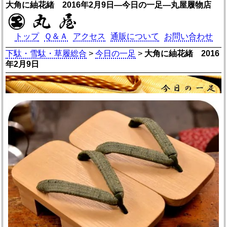
大角に紬花緒 2016年2月9日―今日の一足―丸屋履物店
トップ
Ｑ＆Ａ
アクセス
通販について
お問い合わせ
下駄・雪駄・草履総合
>
今日の一足
>
大角に紬花緒 2016
年2月9日