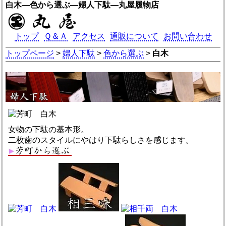
白木―色から選ぶ―婦人下駄―丸屋履物店
トップ
Ｑ＆Ａ
アクセス
通販について
お問い合わせ
トップページ
>
婦人下駄
>
色から選ぶ
>
白木
女物の下駄の基本形。
二枚歯のスタイルにやはり下駄らしさを感じます。