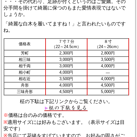
・・・その代わり、足跡が付くというのはご愛嬌。その
分手間を掛けて綺麗に保つのもまた愛情表現ではないで
しょうか。
「綺麗な白木を履いてますね！」と言われたいものです
ね。
７寸７分
８寸
価格表
（22～24.5cm）
（24～26cm）
芳町
2,300円
2,800円
相三味
3,000円
3,500円
相千両
3,000円
4,000円
相小町
4,000円
―
相右近
3,500円
4,000円
舟形
4,000円
4,500円
三味舟形
4,500円
5,000円
柾の下駄は下記リンクからご覧ください。
※
価格は台のみの価格です。
※
適用サイズには好みもございます。（表示サイズは目
安です）
※
当店にて花緒をすげていますので、お好みの固さがご