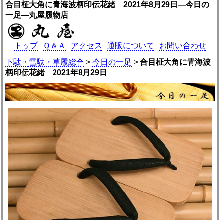
合目柾大角に青海波柄印伝花緒 2021年8月29日―今日の
一足―丸屋履物店
トップ
Ｑ＆Ａ
アクセス
通販について
お問い合わせ
下駄・雪駄・草履総合
>
今日の一足
>
合目柾大角に青海波
柄印伝花緒 2021年8月29日