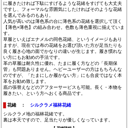
に履きたければ下駄にすげるような花緒をすげても大丈夫
ですし、フォーマルな雰囲気にしたければそのような花緒
を選んでみるのもあり。
人気が高いのは薄色系の台に薄色系の花緒を選択して頂く
【薄色×薄色】の組み合わせ。色数も薄色重視に揃えていま
す。
草履といえばエナメルの同色花緒、というイメージもあり
ますが、現在では布の花緒をお選び頂いた方が足当たりも
良く履き心地の面でかなりの違いが生じます。履き慣れな
い方にもお勧めの手法です。
革の草履は耐久性に優れ、たまに履く方などの「長期保
管」も問題ありません。ヘビーユーザーの方はもちろんな
のですが、「たまにしか履かない方」にも合皮ではなく本
革をお勧め致します。
底の張替えなどのアフターサービスも可能。長く・本物を
履きたい、という方へおくる商品です。
花緒 ：
シルクラメ福林花緒
シルクラメ地の福林花緒です。
裏は本天ですので、足当たりが優しくなっています。