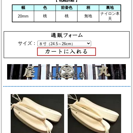
【 花緒詳細 】
幅
色
前壷色
柄
裏地
ナイロン本
桃
桃
無地
20mm
天
サイズ：