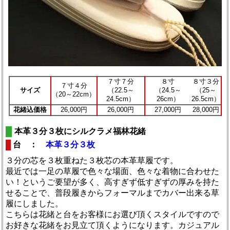
７寸７分
８寸
８寸３分
７寸４分
サイズ
（22.5～
（24.5～
（25～
（20～22cm）
24.5cm）
26cm）
26.5cm）
花緒込価格
26,000円
26,000円
27,000円
28,000円
本革３分３枚にシルクラメ福林花緒
台 ：
本革３分３枚
３分の芯を３枚重ねた３枚芯の本革草履です。
最近では一足の草履で色々な場面、色々な着物に合わせた
い！というご要望が多く、高すぎず低すぎずの厚みを持た
せることで、普段履きからフォーマルまでカバー出来る草
履にしました。
こちらは花緒と台をお客様にお選び頂くスタイルですので
お好きな花緒をお見立て頂くようになります。カジュアル