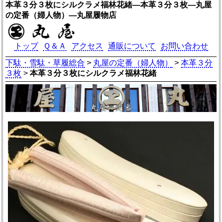
本革３分３枚にシルクラメ福林花緒―本革３分３枚―丸屋
の定番（婦人物）―丸屋履物店
トップ
Ｑ＆Ａ
アクセス
通販について
お問い合わせ
下駄・雪駄・草履総合
>
丸屋の定番（婦人物）
>
本革３分
３枚
>
本革３分３枚にシルクラメ福林花緒