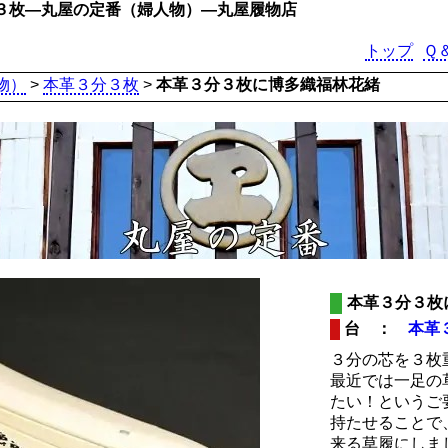
３枚―丸屋の定番（婦人物）―丸屋履物店
トップ
Ｑ
物）
>
本革３分３枚
>
本革３分３枚に博多織福林花緒
本革３分３枚
台 ：
本革
３分の芯を３枚
最近では一足の
たい！というご
持たせることで
来る草履にしま