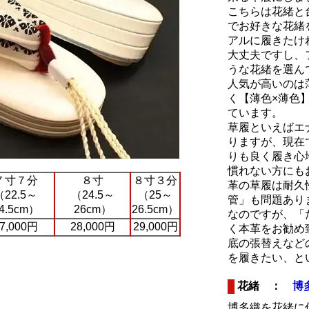
こちらは花緒と
でお好きな花緒
アルに履きたけ
大丈夫ですし、
うな花緒を選ん
人気が高いのは
く【薄色×薄色
ています。
草履といえばエ
りますが、現在
りも良く履き心
慣れない方にも
７寸７分
８寸
８寸３分
革の草履は耐久
（22.5～
（24.5～
（25～
管」も問題あり
4.5cm）
26cm）
26.5cm）
なのですが、「
7,000円
28,000円
29,000円
く本革をお勧め
底の張替えなど
を履きたい、と
花緒 ：
博
博多織を花緒に