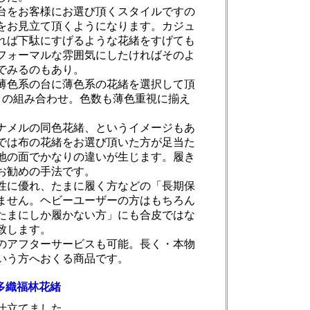
台をお客様にお選び頂くスタイルですの
をお見立て頂くようになります。カジュ
れば下駄にすげるような花緒をすげても
フォーマルな雰囲気にしたければそのよ
でみるのもあり。
薄色系の台に薄色系の花緒を選択して頂
】の組み合わせ。色数も薄色重視に揃え
ナメルの同色花緒、というイメージもあ
では布の花緒をお選び頂いた方が足当た
地の面でかなりの違いが生じます。履き
お勧めの手法です。
性に優れ、たまに履く方などの「長期保
ません。ヘビーユーザーの方はもちろん
たまにしか履かない方」にも合皮ではな
致します。
のアフターサービスも可能。長く・本物
いう方へおくる商品です。
多織福林花緒
仕立てました。