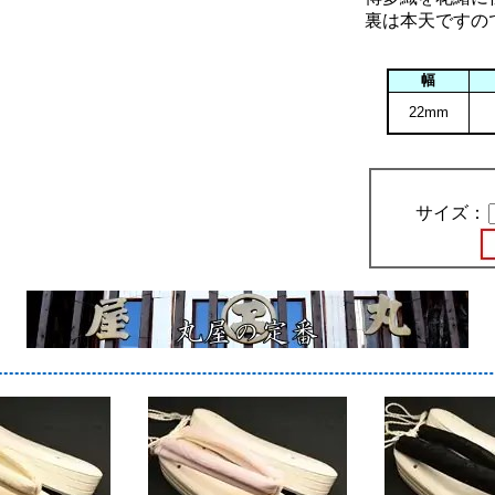
裏は本天ですの
幅
22mm
サイズ：