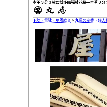
本革３分３枚に博多織福林花緒―本革３分
下駄・雪駄・草履総合
>
丸屋の定番（婦人