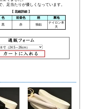
で、足当たりが優しくなっています。
【 花緒詳細 】
色
前壷色
柄
裏地
ナイロン本
黒
赤
独鈷
天