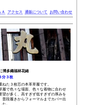
＆Ａ
アクセス
通販について
お問い合わせ
に博多織福林花緒
３分３枚
重ねた３枚芯の本革草履です。
草履で色々な場面、色々な着物に合わせ
要望が多く、高すぎず低すぎずの厚みを
、普段履きからフォーマルまでカバー出
した。