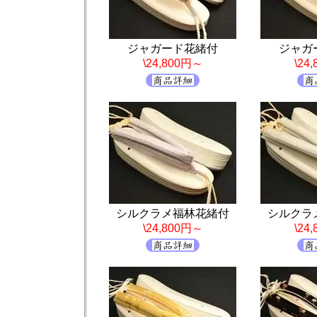
ジャガード花緒付
ジャガ
\24,800円～
\24
シルクラメ福林花緒付
シルクラ
\24,800円～
\24